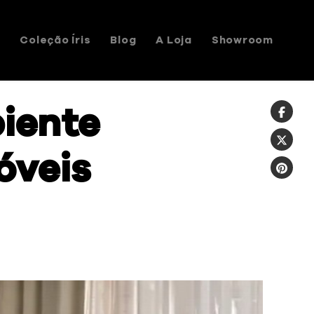
s
Coleção Íris
Blog
A Loja
Showroom
iente
óveis