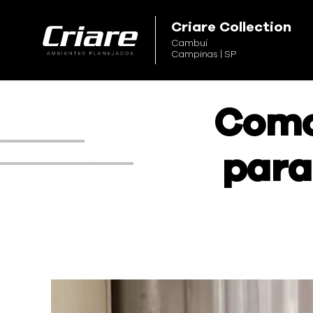
Criare
Criare Collection
Cambuí
Campinas | SP
Como
para